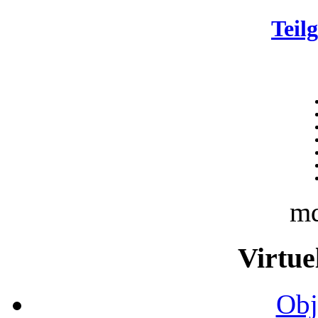
Teil
m
Virtue
Obj