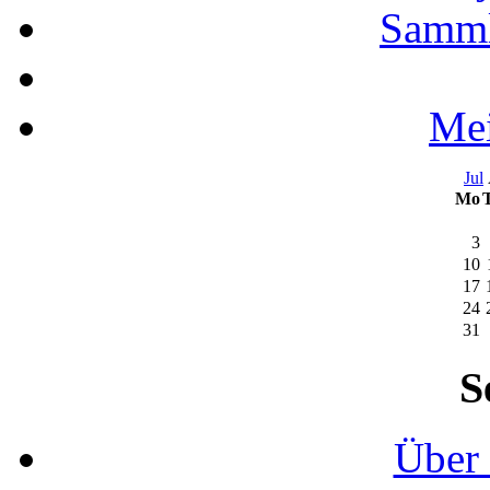
Samml
Mei
Jul
Mo
3
10
17
24
31
S
Über 