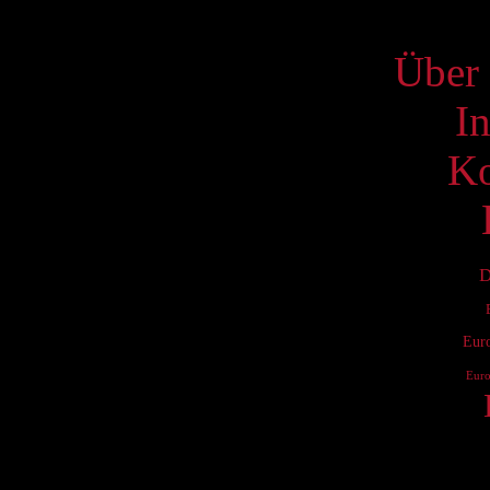
S
Über 
I
Ko
D
Eur
Eur