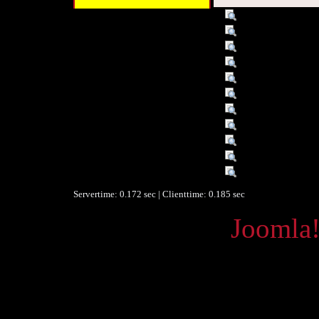
Titel :
Sinneswerkstatt
Schlagwort :
ab 06 Jahre
Schlagwort :
Für Kinder von 6 
Verleger :
Graz
Datum :
2009
Datum/veröffentlicht :
01.01.06
Datum/veröffentlicht :
2006
Objekttyp :
Text
Umfang :
40 Medien, davo
Format :
TP
Identifikationsnummer :
1130838
Servertime: 0.172 sec | Clienttime:
0.185 sec
Powered by
Joomla