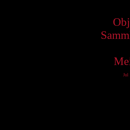
Virtue
Obj
Samml
Mei
Jul
Mo
3
10
17
24
31