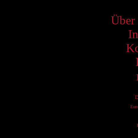
S
Über 
I
Ko
D
Eur