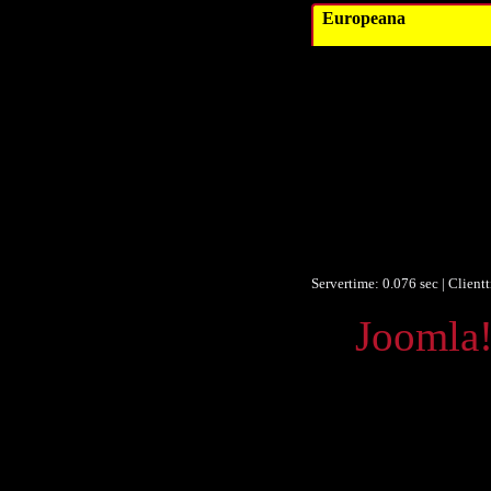
Europeana
Autor/Erste
Verl
Beitrage
Objek
Umf
For
Identifikationsnu
Identifikationsnu
Servertime: 0.076 sec | Client
Powered by
Joomla