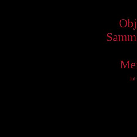
Virtue
Obj
Samml
Mei
Jul
Mo
3
10
17
24
31