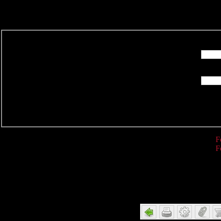
R
F
F
Detail