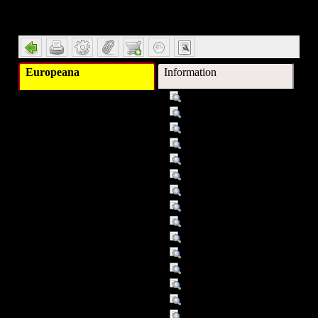
Detail
Europeana
Information
Titel :
Korsika, Sardinien, Elba
Autor/Ersteller :
Röhring, Klaus-Jürgen
Schlagwort :
Reiseführer
Verleger :
Bielefeld
Verleger :
Klasing
Beitragender :
Klaus-Jürgen Röhring
Datum :
2009
Datum/veröffentlicht :
01.01.06
Datum/veröffentlicht :
2006
Objekttyp :
Text
Umfang :
263 S. : Ill., zahlr. Kt.
Format :
SACHB
Identifikationsnummer :
0086826
Identifikationsnummer :
ISBN: 3-7688-1359-2
Identifikationsnummer :
ISBN (Zusatz): 28,80