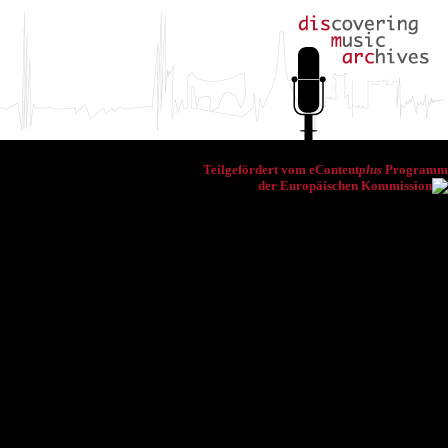
Teilgefördert vom eContent
plus
Programm
der Europäischen Kommission