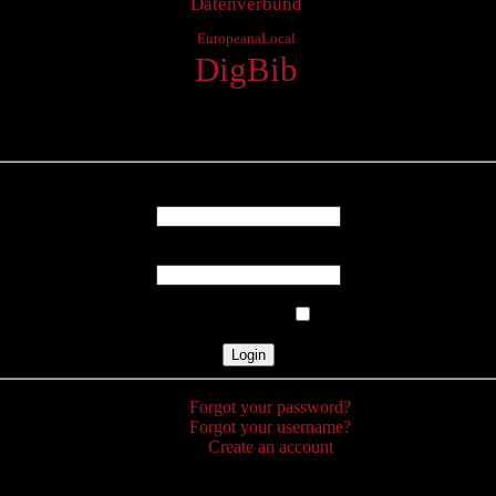
Datenverbund
EuropeanaLocal
DigBib
Login
Username
Password
Remember Me
Forgot your password?
Forgot your username?
Create an account