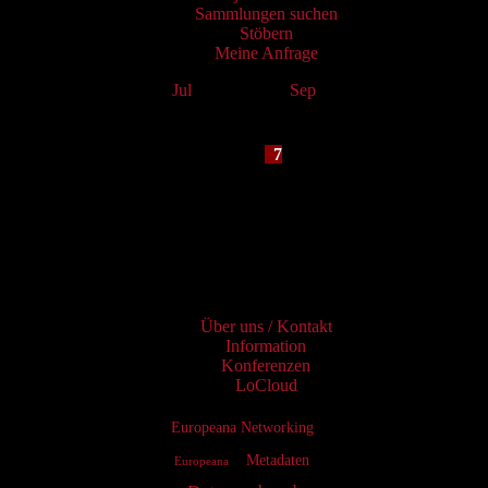
Sammlungen suchen
Stöbern
Meine Anfrage
Jul
August 2026
Sep
Mo
Tu
We
Th
Fr
Sa
Su
1
2
3
4
5
6
7
8
9
10
11
12
13
14
15
16
17
18
19
20
21
22
23
24
25
26
27
28
29
30
31
Services
Über uns / Kontakt
Information
Konferenzen
LoCloud
Europeana Networking
Metadaten
Europeana