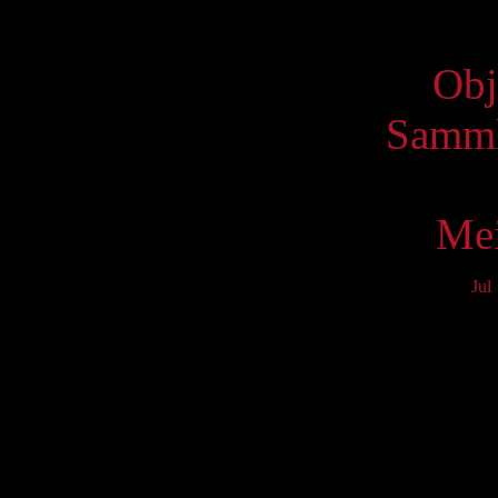
Virtue
Obj
Samml
Mei
Jul
Mo
3
10
17
24
31