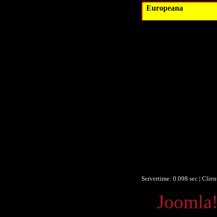
Europeana
Autor/Erst
Ver
Ver
Beitrag
D
Datum/veröffent
Datum/veröffent
Obje
Um
F
Identifikationsn
Identifikationsn
Ist Te
Servertime: 0.098 sec | Clie
Powered by
Joomla