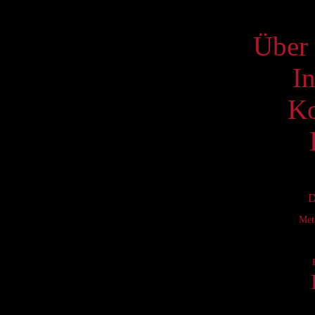
S
Über 
I
Ko
D
Met