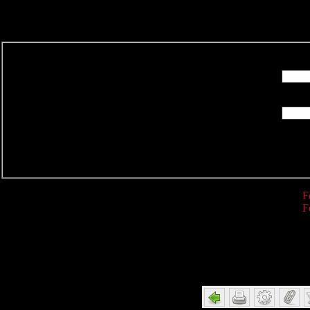
R
F
F
Detail