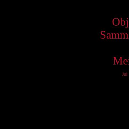
Virtue
Obj
Samml
Mei
Jul
Mo
3
10
17
24
31