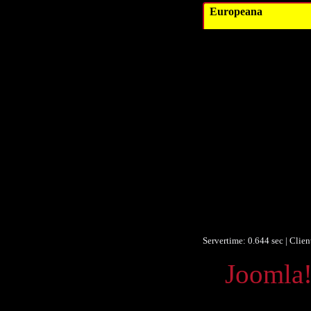
Europeana
Ver
Ver
D
Datum/veröffent
Datum/veröffent
Obje
Um
F
Identifikationsn
Identifikationsn
Identifikationsn
Ist Te
Servertime: 0.644 sec | Clie
Powered by
Joomla