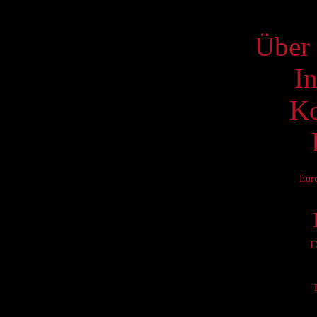
S
Über 
I
Ko
Eur
D