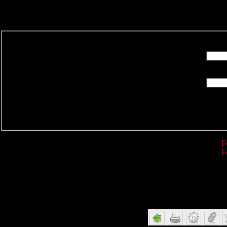
R
F
F
Detail