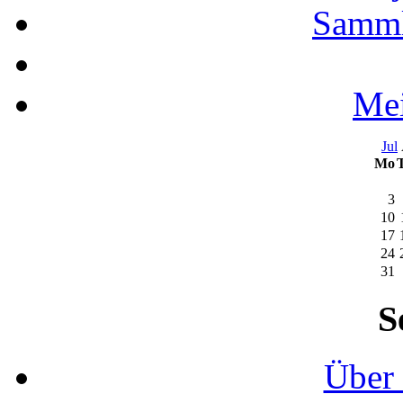
Samml
Mei
Jul
Mo
3
10
17
24
31
S
Über 