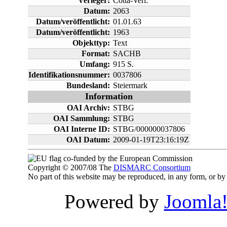
Verleger:
Cotta-Verl.
Datum:
2063
Datum/veröffentlicht:
01.01.63
Datum/veröffentlicht:
1963
Objekttyp:
Text
Format:
SACHB
Umfang:
915 S.
Identifikationsnummer:
0037806
Bundesland:
Steiermark
Information
OAI Archiv:
STBG
OAI Sammlung:
STBG
OAI Interne ID:
STBG/000000037806
OAI Datum:
2009-01-19T23:16:19Z
co-funded by the European Commission
Copyright © 2007/08 The
DISMARC Consortium
No part of this website may be reproduced, in any form, or 
Powered by
Joomla