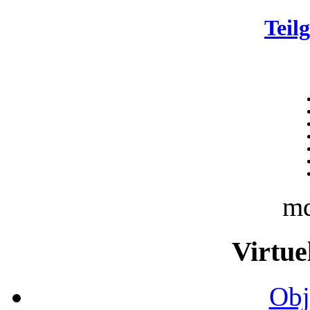
Teil
m
Virtue
Obj