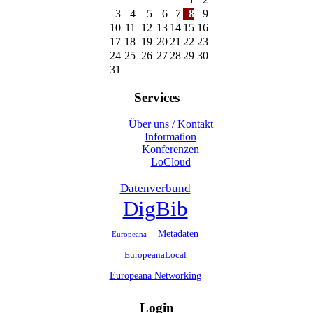
3
4
5
6
7
8
9
10
11
12
13
14
15
16
17
18
19
20
21
22
23
24
25
26
27
28
29
30
31
Services
Über uns / Kontakt
Information
Konferenzen
LoCloud
Datenverbund
DigBib
Metadaten
Europeana
EuropeanaLocal
Europeana Networking
Login