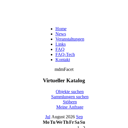
Home
News
Veranstaltungen
Links
FAQ
FAQ-Tech
Kontakt
mdmFacet
Virtueller Katalog
Objekte suchen
Sammlungen suchen
Stöbern
Meine Anfrage
Jul
August 2026
Sep
Mo
Tu
We
Th
Fr
Sa
Su
1
2