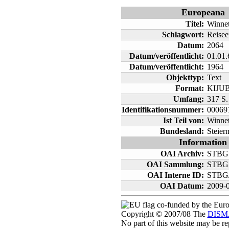
Europeana
Titel:
Winne
Schlagwort:
Reisee
Datum:
2064
Datum/veröffentlicht:
01.01.
Datum/veröffentlicht:
1964
Objekttyp:
Text
Format:
KIJU
Umfang:
317 S. :
Identifikationsnummer:
00069
Ist Teil von:
Winne
Bundesland:
Steier
Information
OAI Archiv:
STBG
OAI Sammlung:
STBG
OAI Interne ID:
STBG/
OAI Datum:
2009-
co-funded by the Eur
Copyright © 2007/08 The
DISMA
No part of this website may be r