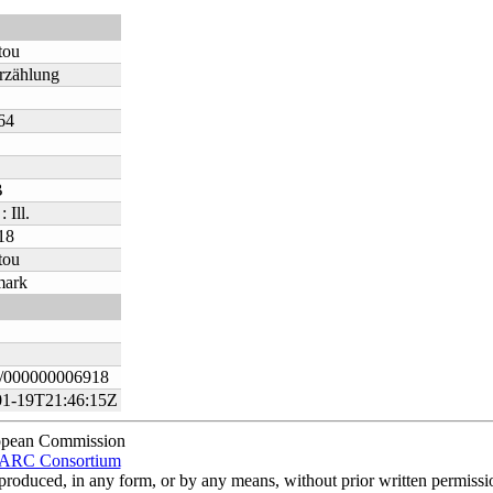
tou
rzählung
64
B
 Ill.
18
tou
mark
000000006918
01-19T21:46:15Z
opean Commission
RC Consortium
eproduced, in any form, or by any means, without prior written perm