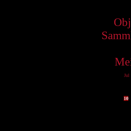
Virtue
Obj
Samml
Mei
Jul
Mo
3
10
17
24
31