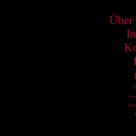
S
Über 
I
Ko
D
Eur
Eur