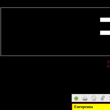
R
F
F
Detail
Europeana