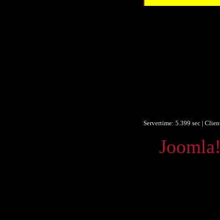
Schla
D
Datum/veröffent
Datum/veröffent
Obje
Um
F
Identifikationsn
Ist Te
Servertime: 5.399 sec | Clie
Powered by
Joomla