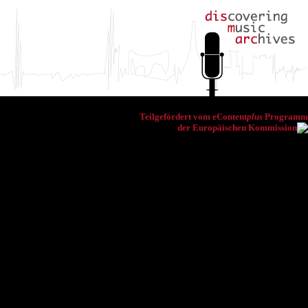
Teilgefördert vom eContent
plus
Programm
der Europäischen Kommission