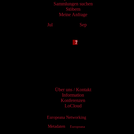
Sammlungen suchen
Stöbern
Meine Anfrage
Jul
August 2026
Sep
Mo
Tu
We
Th
Fr
Sa
Su
1
2
3
4
5
6
7
8
9
10
11
12
13
14
15
16
17
18
19
20
21
22
23
24
25
26
27
28
29
30
31
Services
Über uns / Kontakt
Information
Konferenzen
LoCloud
Europeana Networking
Metadaten
Europeana