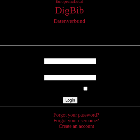
EuropeanaLocal
DigBib
Datenverbund
Login
Username
Password
Remember Me
Forgot your password?
Forgot your username?
Create an account