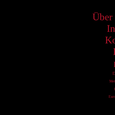
S
Über 
I
Ko
D
Met
Eur