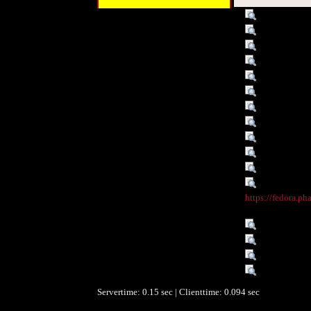
Titel :
eurasienkar
Autor/Ersteller :
Dr. Alexand
Schlagwort :
karte
Schlagwort :
eurasienkar
Beschreibung :
eurasienkar
Datum :
2009
Datum :
2009-08-0
Datum/erstellt :
2009-08-0
Objekttyp :
Image
Umfang :
229.84 KB
Format :
image/jpeg
Identifikationsnummer :
o:30677
Digitales Objekt - Thumbnail
https://fedora.ph
:
Sprache :
de
Rechte :
Copyright: 
Räumlicher Bezug :
- Universit
Zeitlicher Bezug :
- created 
Servertime: 0.15 sec | Clienttime:
0.094 sec