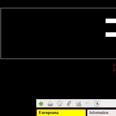
R
F
F
Detail
Europeana
Information