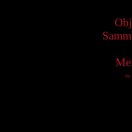
Virtue
Obj
Samml
Mei
Jul
Mo
3
10
17
24
31