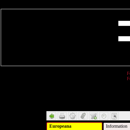
R
F
F
Detail
Europeana
Information