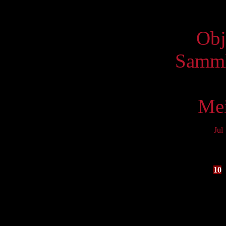
Virtue
Obj
Samml
Mei
Jul
Mo
3
10
17
24
31