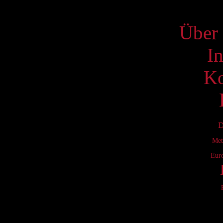
S
Über 
I
Ko
D
Met
Eur