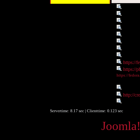
Titel :
Universi
Autor/Ersteller :
AR Moni
Schlagwort :
ÖFOS 20
Schlagwort :
Universi
Beschreibung :
nnn
Datum :
2009-11
Objekttyp :
Image
Identifikationsnummer :
o:459
Digitales Objekt - Link :
https://
Digitales Objekt - Webseite :
https://p
Digitales Objekt - Thumbnail
https://fedor
:
Sprache :
de
Rechte :
http://c
Europeana Datenlieferant :
Phaidra 
Servertime: 8.17 sec | Clienttime:
0.123 sec
Powered by
Joomla