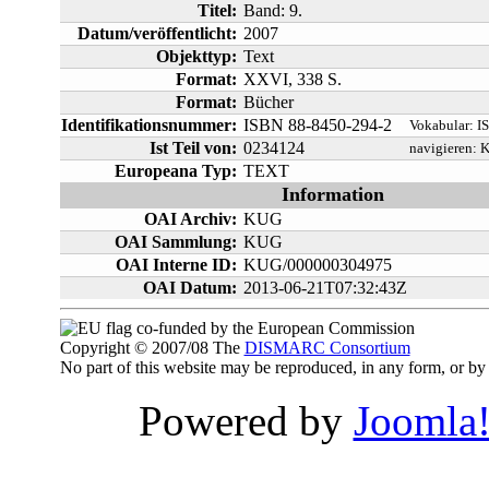
Titel:
Band: 9.
Datum/veröffentlicht:
2007
Objekttyp:
Text
Format:
XXVI, 338 S.
Format:
Bücher
Identifikationsnummer:
ISBN 88-8450-294-2
Vokabular:
I
Ist Teil von:
0234124
navigieren:
K
Europeana Typ:
TEXT
Information
OAI Archiv:
KUG
OAI Sammlung:
KUG
OAI Interne ID:
KUG/000000304975
OAI Datum:
2013-06-21T07:32:43Z
co-funded by the European Commission
Copyright © 2007/08 The
DISMARC Consortium
No part of this website may be reproduced, in any form, or 
Powered by
Joomla