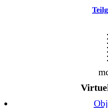
Teil
m
Virtue
Obj