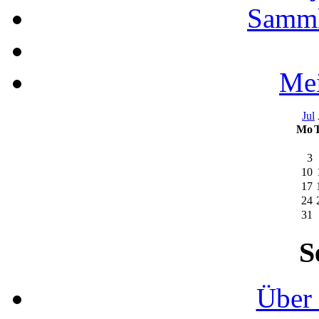
Samml
Mei
Jul
Mo
3
10
17
24
31
S
Über 