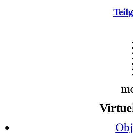
Teil
m
Virtue
Obj