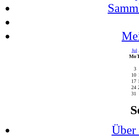
Samml
Mei
Jul
Mo
3
10
17
24
31
S
Über 