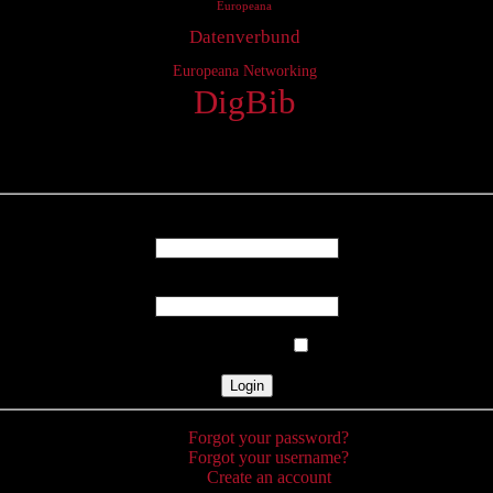
Europeana
Datenverbund
Europeana Networking
DigBib
Login
Username
Password
Remember Me
Forgot your password?
Forgot your username?
Create an account