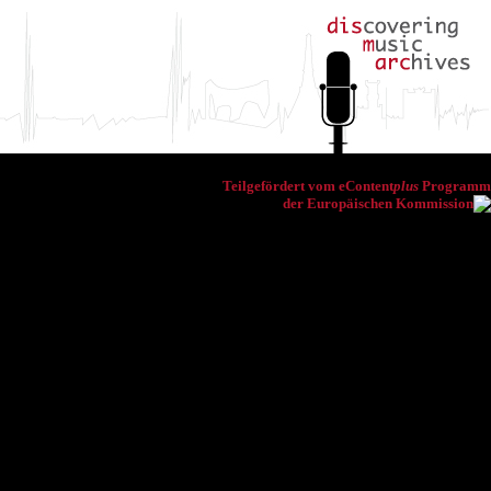
Teilgefördert vom eContent
plus
Programm
der Europäischen Kommission