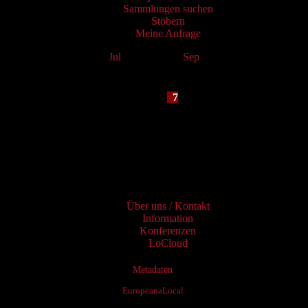
Sammlungen suchen
Stöbern
Meine Anfrage
Jul
August 2026
Sep
Mo
Tu
We
Th
Fr
Sa
Su
1
2
3
4
5
6
7
8
9
10
11
12
13
14
15
16
17
18
19
20
21
22
23
24
25
26
27
28
29
30
31
Services
Über uns / Kontakt
Information
Konferenzen
LoCloud
Metadaten
EuropeanaLocal