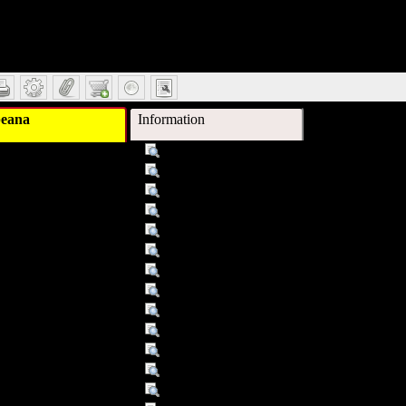
l
eana
Information
Titel :
Band: a.
Schlagwort :
11╧Stimmen
Schlagwort :
11╧Musikdruck
Schlagwort :
Vogel <Motiv>
Schlagwort :
Trio, Sopran Altblockflöte Klavier
Schlagwort :
11╧Geschichte 1951-2000
Schlagwort :
Stimmen
Schlagwort :
Musikdruck
Schlagwort :
Trio, Sopran Altblockflöte Cembalo
Schlagwort :
Geschichte 1951-2000
Datum/veröffentlicht :
╕ 1957
Objekttyp :
Text
Objekttyp :
[Ausg.] for sopran voice, treble recorder 