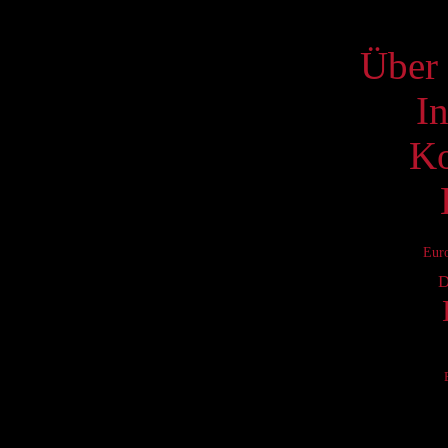
S
Über 
I
Ko
Eur
D