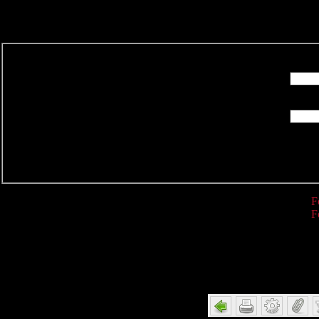
R
F
F
Detail