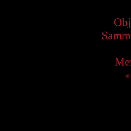
Virtue
Obj
Samml
Mei
Jul
Mo
3
10
17
24
31