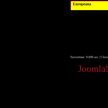
Europeana
Datum/veröffent
Obje
F
F
Identifikationsn
Ist Te
Europeana
Servertime: 0.096 sec | Clie
Powered by
Joomla