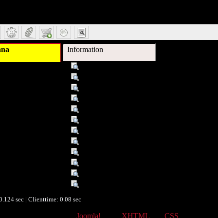
ana
Information
Titel :
Ein Führer durch das Musikleben Ungarns
Schlagwort :
Geschichte 1983
Schlagwort :
Ungarn
Schlagwort :
Musikleben
Schlagwort :
11╧Geschichte 1983
Beschreibung :
Büro der Internationalen Musikwettbewerbe
Beschreibung :
Nebent.: Das Musikleben Ungarns
Verleger :
Büro der Internationalen Musikwettbewerbe
Objekttyp :
Text
Format :
Zeitschriften
Ist Version von :
Das Musikleben Ungarns
Europeana Typ :
TEXT
0.124 sec | Clienttime:
0.08 sec
Powered by
Joomla!
. valid
XHTML
and
CSS
.