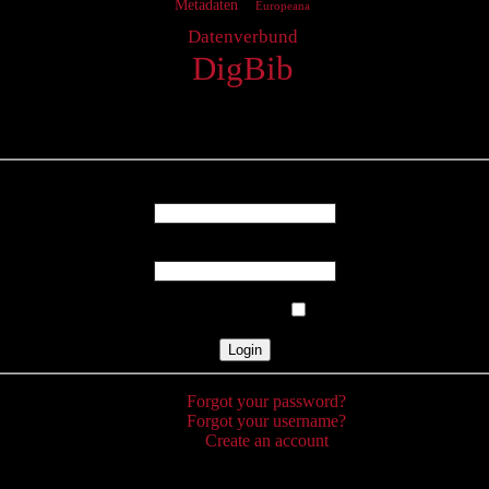
Metadaten
Europeana
Datenverbund
DigBib
Login
Username
Password
Remember Me
Forgot your password?
Forgot your username?
Create an account