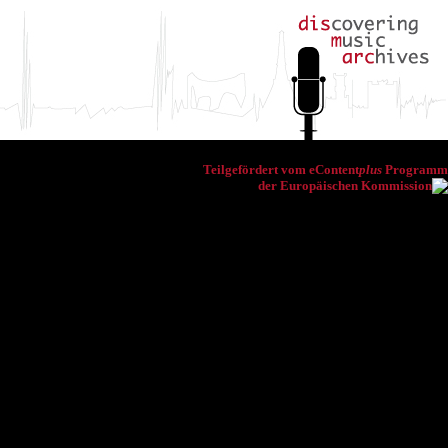
Teilgefördert vom eContent
plus
Programm
der Europäischen Kommission