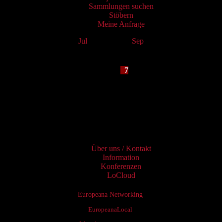
Sammlungen suchen
Stöbern
Meine Anfrage
Jul
August 2026
Sep
Mo
Tu
We
Th
Fr
Sa
Su
1
2
3
4
5
6
7
8
9
10
11
12
13
14
15
16
17
18
19
20
21
22
23
24
25
26
27
28
29
30
31
Services
Über uns / Kontakt
Information
Konferenzen
LoCloud
Europeana Networking
EuropeanaLocal