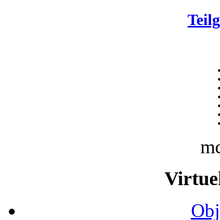
Teil
m
Virtue
Obj