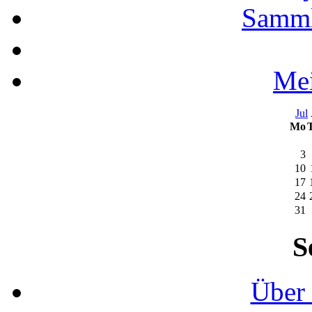
Samml
Mei
Jul
Mo
3
10
17
24
31
S
Über 