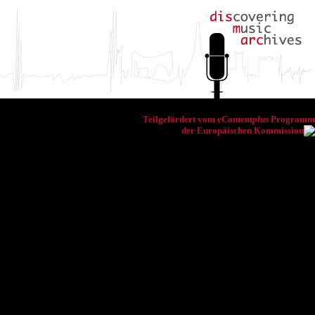
Teilgefördert vom eContent
plus
Programm
der Europäischen Kommission