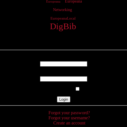
Europeana
Europeana
Networking
EuropeanaLocal
DigBib
Login
Username
Password
Remember Me
Forgot your password?
Forgot your username?
Create an account