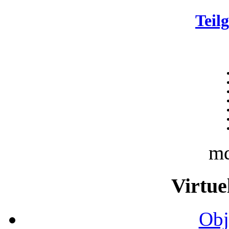
Teil
m
Virtue
Obj