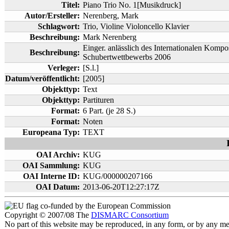
Titel:
Piano Trio No. 1[Musikdruck]
Autor/Ersteller:
Nerenberg, Mark
Schlagwort:
Trio, Violine Violoncello Klavier
Beschreibung:
Mark Nerenberg
Einger. anlässlich des Internationalen Komp
Beschreibung:
Schubertwettbewerbs 2006
Verleger:
[S.l.]
Datum/veröffentlicht:
[2005]
Objekttyp:
Text
Objekttyp:
Partituren
Format:
6 Part. (je 28 S.)
Format:
Noten
Europeana Typ:
TEXT
OAI Archiv:
KUG
OAI Sammlung:
KUG
OAI Interne ID:
KUG/000000207166
OAI Datum:
2013-06-20T12:27:17Z
co-funded by the European Commission
Copyright © 2007/08 The
DISMARC Consortium
No part of this website may be reproduced, in any form, or by any 