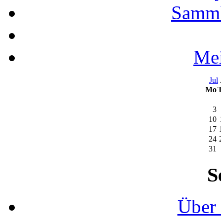
Samml
Mei
Jul
Mo
3
10
17
24
31
S
Über 