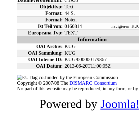
Datum/veröffentlicht:
c 1958
Objekttyp:
Text
Format:
44 S.
Format:
Noten
Ist Teil von:
0160814
navigieren:
KUG
Europeana Typ:
TEXT
Information
OAI Archiv:
KUG
OAI Sammlung:
KUG
OAI Interne ID:
KUG/000000179867
OAI Datum:
2013-06-20T11:00:05Z
co-funded by the European Commission
Copyright © 2007/08 The
DISMARC Consortium
No part of this website may be reproduced, in any form, or 
Powered by
Joomla