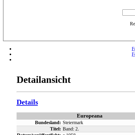
R
F
F
Detailansicht
Details
Europeana
Bundesland:
Steiermark
Titel:
Band: 2.