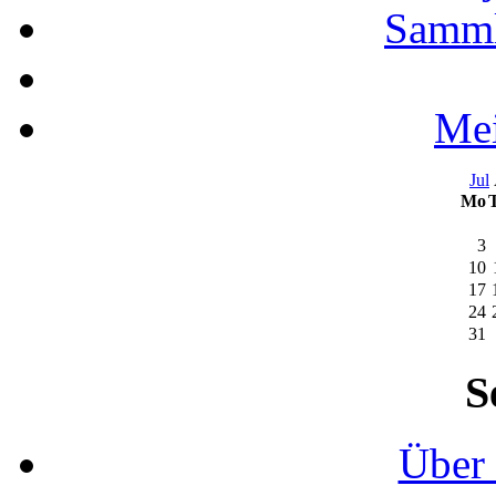
Samml
Mei
Jul
Mo
3
10
17
24
31
S
Über 