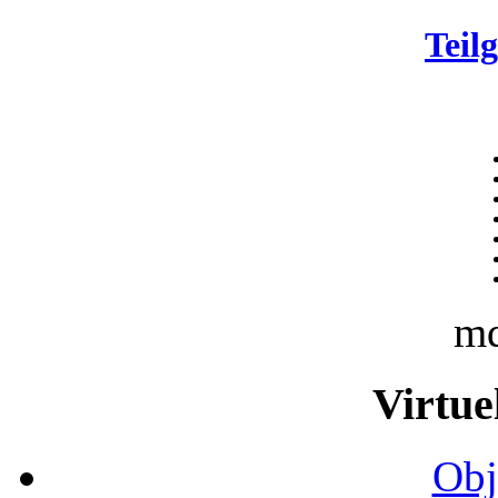
Teil
m
Virtue
Obj