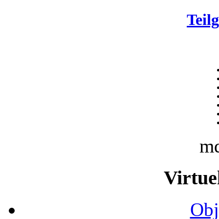
Teil
m
Virtue
Obj