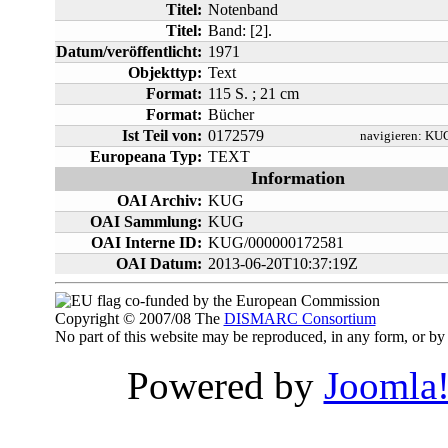
Titel:
Notenband
Titel:
Band: [2].
Datum/veröffentlicht:
1971
Objekttyp:
Text
Format:
115 S. ; 21 cm
Format:
Bücher
Ist Teil von:
0172579
navigieren:
KUG
Europeana Typ:
TEXT
Information
OAI Archiv:
KUG
OAI Sammlung:
KUG
OAI Interne ID:
KUG/000000172581
OAI Datum:
2013-06-20T10:37:19Z
co-funded by the European Commission
Copyright © 2007/08 The
DISMARC Consortium
No part of this website may be reproduced, in any form, or 
Powered by
Joomla