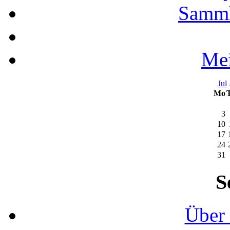
Samml
Mei
Jul
Mo
3
10
17
24
31
S
Über 