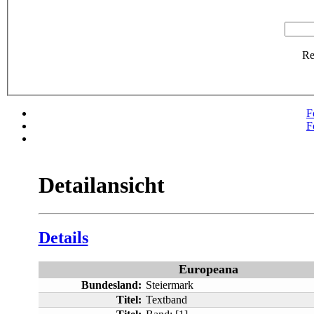
R
F
F
Detailansicht
Details
Europeana
Bundesland:
Steiermark
Titel:
Textband