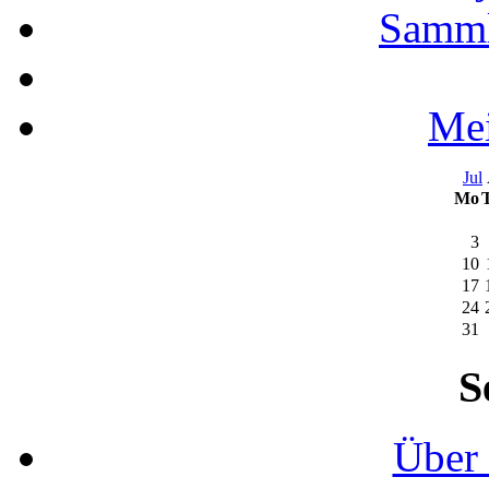
Samml
Mei
Jul
Mo
3
10
17
24
31
S
Über 