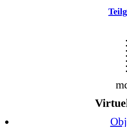
Teil
m
Virtue
Obj