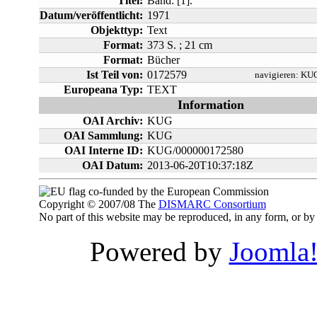
Titel:
Band: [1].
Datum/veröffentlicht:
1971
Objekttyp:
Text
Format:
373 S. ; 21 cm
Format:
Bücher
Ist Teil von:
0172579
navigieren:
KUG
Europeana Typ:
TEXT
Information
OAI Archiv:
KUG
OAI Sammlung:
KUG
OAI Interne ID:
KUG/000000172580
OAI Datum:
2013-06-20T10:37:18Z
co-funded by the European Commission
Copyright © 2007/08 The
DISMARC Consortium
No part of this website may be reproduced, in any form, or 
Powered by
Joomla