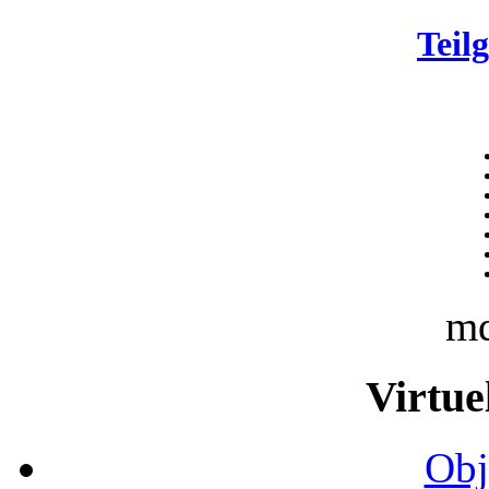
Teil
m
Virtue
Obj