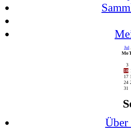
Samml
Mei
Jul
Mo
3
10
17
24
31
S
Über 