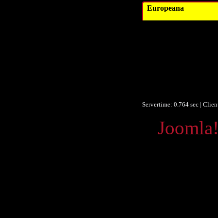
Europeana
Datum/veröffent
Obje
F
F
Ist Te
Europeana
Servertime: 0.764 sec | Clie
Powered by
Joomla