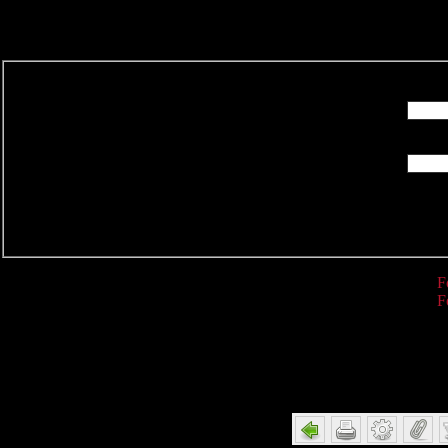
R
F
F
Detail