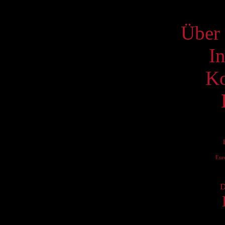
S
Über 
I
Ko
Eur
D