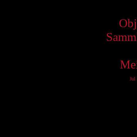
Virtue
Obj
Samml
Mei
Jul
Mo
3
10
17
24
31