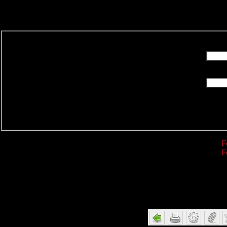
R
F
F
Detail