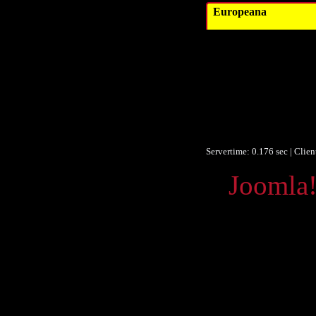
Europeana
Ver
Ver
Beitrag
Obje
F
Ist Versi
Servertime: 0.176 sec | Clie
Powered by
Joomla