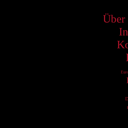
S
Über 
I
Ko
Eur
D