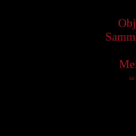
Virtue
Obj
Samml
Mei
Jul
Mo
3
10
17
24
31