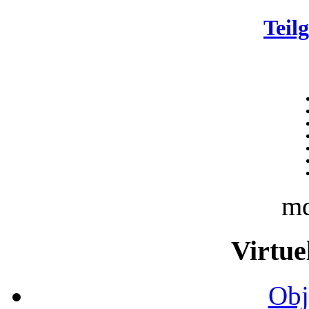
Teil
m
Virtue
Obj