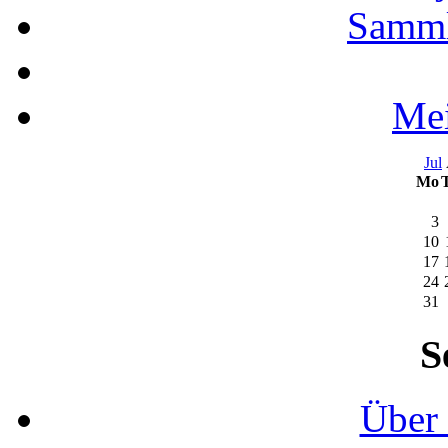
Samml
Mei
Jul
Mo
3
10
17
24
31
S
Über 