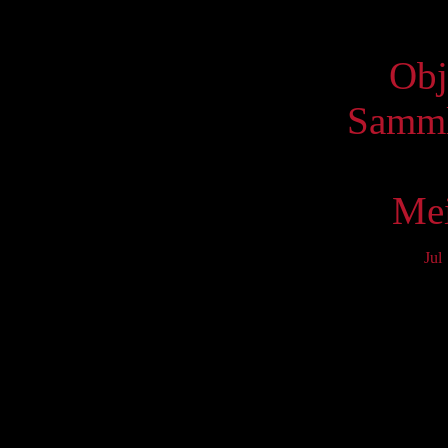
Virtue
Obj
Samml
Mei
Jul
Mo
3
10
17
24
31