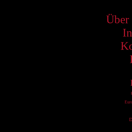
S
Über 
I
Ko
Eur
D