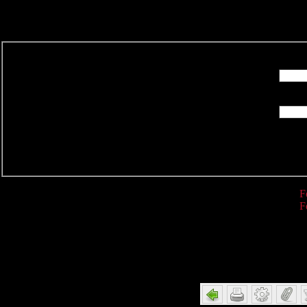
R
F
F
Detail