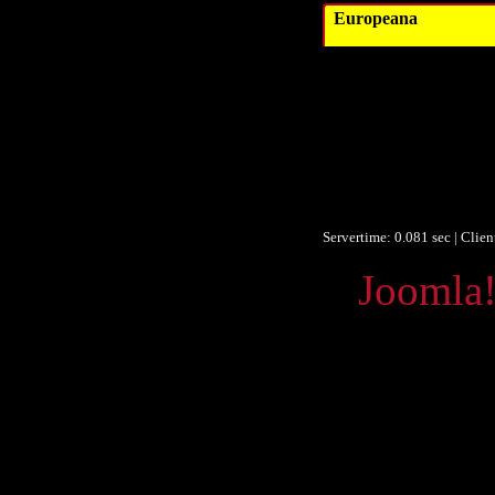
Europeana
Datum/veröffent
Obje
F
F
Ist Te
Europeana
Servertime: 0.081 sec | Clie
Powered by
Joomla