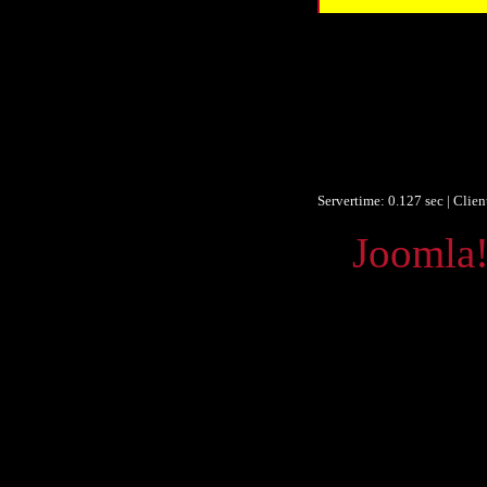
Datum/veröffent
Obje
F
F
Ist Te
Europeana
Servertime: 0.127 sec | Clie
Powered by
Joomla