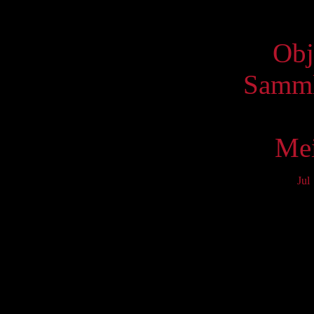
Virtue
Obj
Samml
Mei
Jul
Mo
3
10
17
24
31