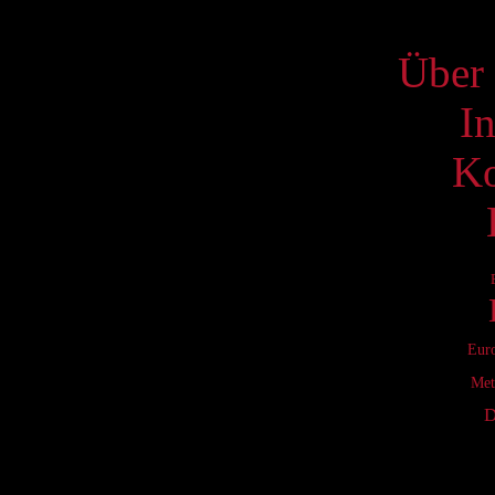
S
Über 
I
Ko
Eur
Met
D