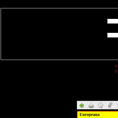
R
F
F
Detail
Europeana