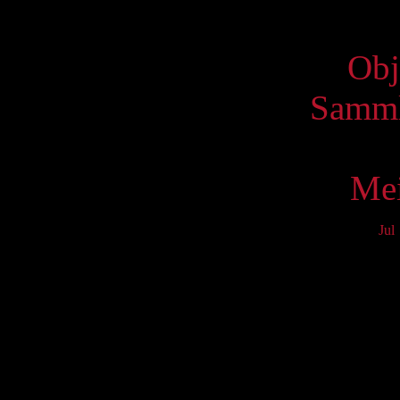
Virtue
Obj
Samml
Mei
Jul
Mo
3
10
17
24
31