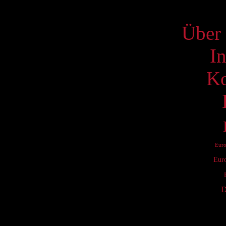
S
Über 
I
Ko
Eur
Eur
D