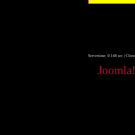
Ver
Ver
Beitrag
Obje
F
Ist Versi
Servertime: 0.148 sec | Clie
Powered by
Joomla