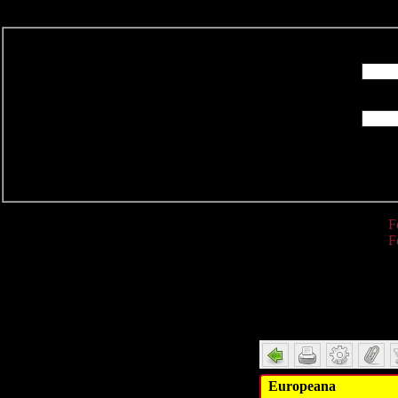
R
F
F
Detail
Europeana