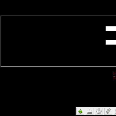
R
F
F
Detail