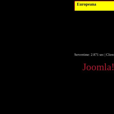
Europeana
Datum/veröffent
Obje
F
F
Ist Te
Europeana
Servertime: 2.871 sec | Clie
Powered by
Joomla