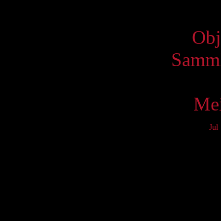
Virtue
Obj
Samml
Mei
Jul
Mo
3
10
17
24
31