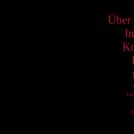
S
Über 
I
Ko
Eur
D