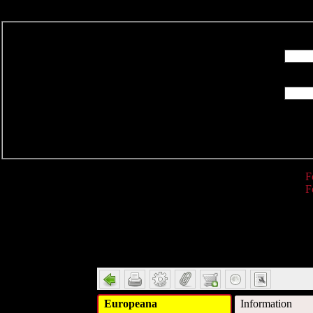
R
F
F
Detail
Europeana
Information