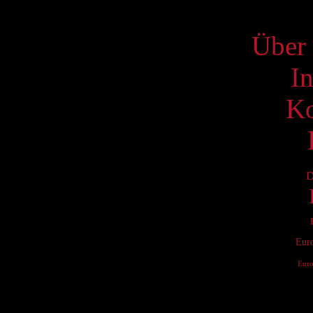
S
Über 
I
Ko
D
Eur
Eur