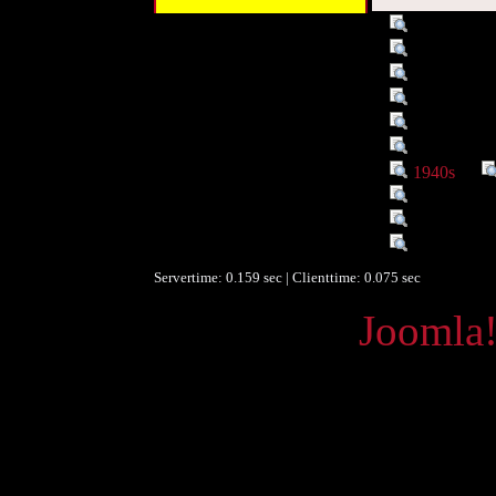
Titel :
Zuckerrübe
Titel :
Bd. 75
Autor/Ersteller :
Kallbrunne
Schlagwort :
Flora, Land
Verleger :
Scholle,Wi
Datum/veröffentlicht :
1946
Datum/veröffentlicht :
1940s
►
Objekttyp :
Text
Umfang :
24 S.
Ist Teil von :
(Scholle Bü
Servertime: 0.159 sec | Clienttime:
0.075 sec
Powered by
Joomla