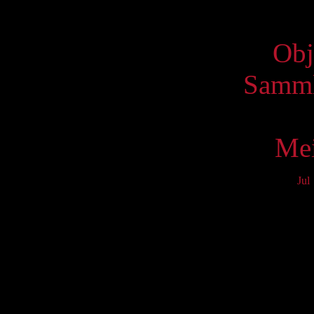
Virtue
Obj
Samml
Mei
Jul
Mo
3
10
17
24
31