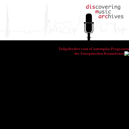
Teilgefördert vom eContent
plus
Programm
der Europäischen Kommission