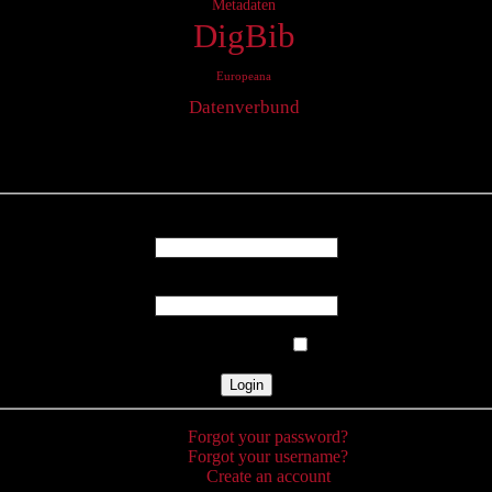
Metadaten
DigBib
Europeana
Datenverbund
Login
Username
Password
Remember Me
Forgot your password?
Forgot your username?
Create an account