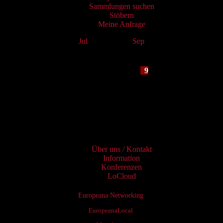
Sammlungen suchen
Stöbern
Meine Anfrage
Jul
August 2026
Sep
Mo
Tu
We
Th
Fr
Sa
Su
1
2
3
4
5
6
7
8
9
10
11
12
13
14
15
16
17
18
19
20
21
22
23
24
25
26
27
28
29
30
31
Services
Über uns / Kontakt
Information
Konferenzen
LoCloud
Europeana Networking
EuropeanaLocal