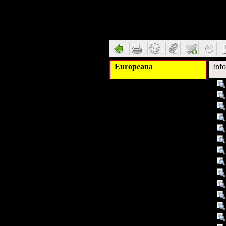
Detail
Europeana
Inf
Titel :
Titel :
Schlagwort :
Beschreibung :
Verleger :
Verleger :
Beitragender :
Datum :
Datum/veröffentlicht :
Objekttyp :
Umfang :
Identifikationsnummer :
Identifikationsnummer :