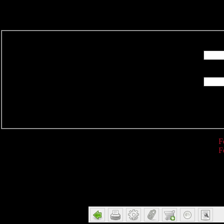
R
F
F
Detail