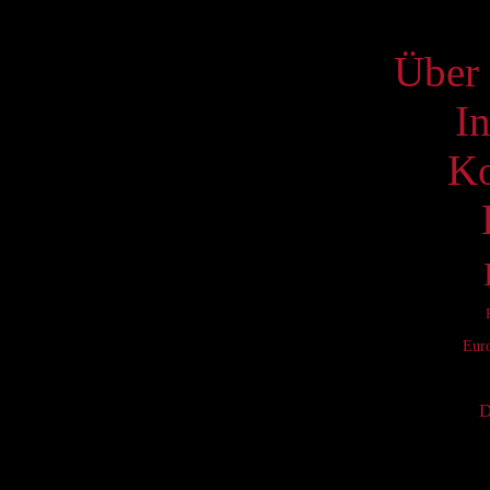
S
Über 
I
Ko
Eur
D