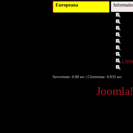
Europeana
Informati
Titel :
das e
Autor/Ersteller :
nour,
Beschreibung :
Aufsa
Objekttyp :
Text
Umfang :
48 - 
Identifikationsnummer :
LIB9
Identifikationsnummer :
6358
Ist Teil von :
LIB9
Sprache :
deuts
Servertime: 0.08 sec | Clienttime:
0.035 sec
Powered by
Joomla