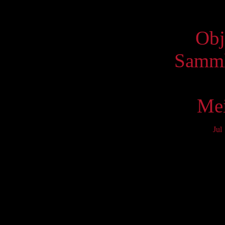
Virtue
Obj
Samml
Mei
Jul
Mo
3
10
17
24
31