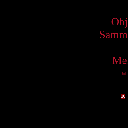
Virtue
Obj
Samml
Mei
Jul
Mo
3
10
17
24
31