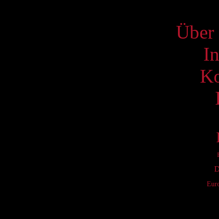
S
Über 
I
Ko
D
Eur