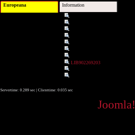
Europeana
Information
Titel :
the italian prefectoral system
Autor/Ersteller :
fried, robert c.
Beschreibung :
Aufsatz, Sammelband
Objekttyp :
Text
Umfang :
527 - 538
Identifikationsnummer :
LIB902273206
Identifikationsnummer :
5008-A;40
Ist Teil von :
LIB902269203
Sprache :
englisch
Quelle :
abridged from: robert c. fried, the
1963,
Servertime: 0.289 sec | Clienttime:
0.035 sec
Powered by
Joomla