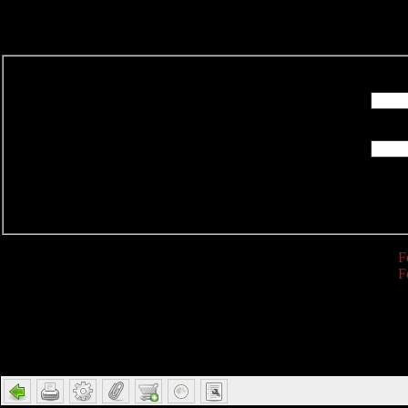
R
F
F
Detail