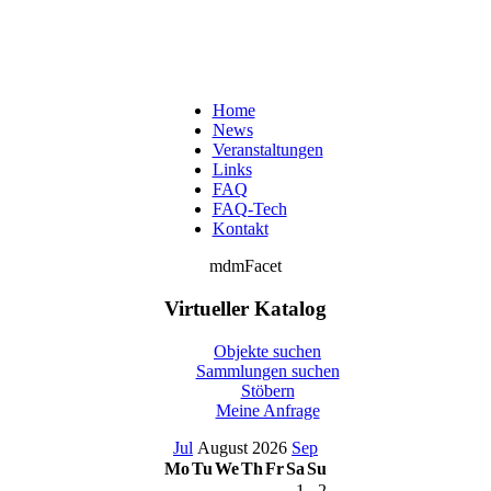
Home
News
Veranstaltungen
Links
FAQ
FAQ-Tech
Kontakt
mdmFacet
Virtueller Katalog
Objekte suchen
Sammlungen suchen
Stöbern
Meine Anfrage
Jul
August 2026
Sep
Mo
Tu
We
Th
Fr
Sa
Su
1
2