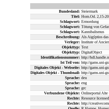
Bundesland:
Steiermark
Titel:
Hom.Od. 2,15-20
Schlagwort:
Ermordung
Schlagwort:
Tötung von Gefa
Schlagwort:
Kannibalismus
Beschreibung:
Als Aigýptios das
Verleger:
Institute of Ancie
Objekttyp:
Text
Objekttyp:
DigitalObject
Identifikationsnummer:
http://hdl.handle
Ist Teil von:
http://gams.uni-gr
Digitales Objekt - Webseite:
http://gams.uni-gr
Digitales Objekt - Thumbnail:
http://gams.uni-gr
Sprache:
deu
Sprache:
eng
Sprache:
grc
Verbundene Objekte:
Onlineportal Alte
Rechte:
Resource licens
Rechte:
http://creativecom
Quelle:
R.Hampe, Homer, 