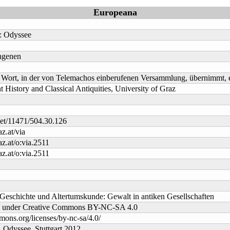
Europeana
: Odyssee
ngenen
 Wort, in der von Telemachos einberufenen Versammlung, übernimmt, 
nt History and Classical Antiquities, University of Graz
.net/11471/504.30.126
az.at/via
az.at/o:via.2511
az.at/o:via.2511
 Geschichte und Altertumskunde: Gewalt in antiken Gesellschaften
ed under Creative Commons BY-NC-SA 4.0
mons.org/licenses/by-nc-sa/4.0/
Odyssee, Stuttgart 2012