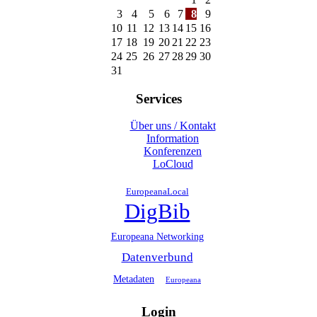
3
4
5
6
7
8
9
10
11
12
13
14
15
16
17
18
19
20
21
22
23
24
25
26
27
28
29
30
31
Services
Über uns / Kontakt
Information
Konferenzen
LoCloud
EuropeanaLocal
DigBib
Europeana Networking
Datenverbund
Metadaten
Europeana
Login