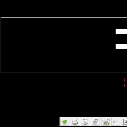
R
F
F
Detail