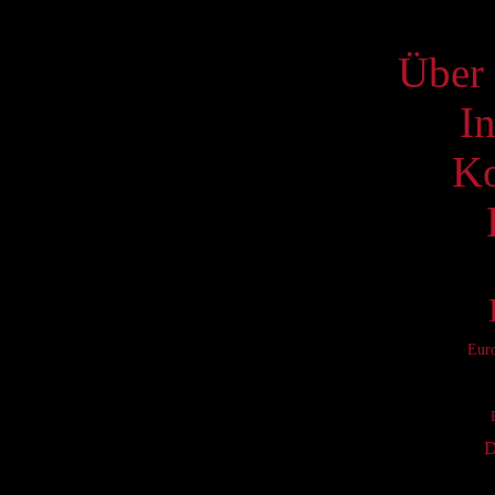
S
Über 
I
Ko
Eur
D