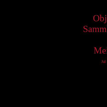
Virtue
Obj
Samml
Mei
Jul
Mo
3
10
17
24
31