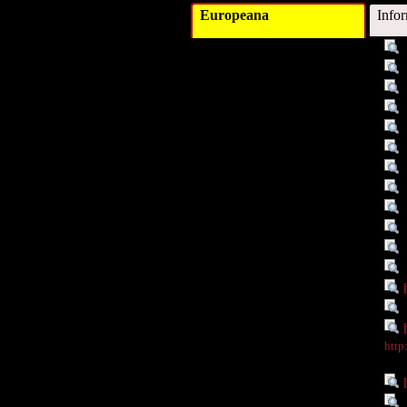
Europeana
Info
Titel :
Schlagwort :
Schlagwort :
Schlagwort :
Schlagwort :
Schlagwort :
Schlagwort :
Verleger :
Beitragender :
Objekttyp :
Objekttyp :
Objekttyp :
Identifikationsnummer :
Ist Teil von :
Digitales Objekt - Webseite :
Digitales Objekt - Thumbnail
http
:
Rechte :
Quelle :