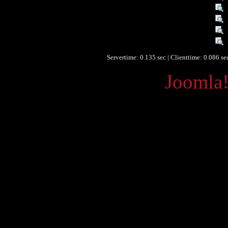
Räumlicher Bezug :
Räumlicher Bezug :
Zeitlicher Bezug :
Datenlieferant :
Servertime: 0.135 sec | Clienttime:
0.086 se
Powered by
Joomla