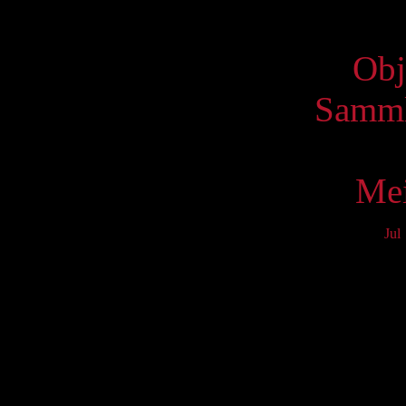
Virtue
Obj
Samml
Mei
Jul
Mo
3
10
17
24
31