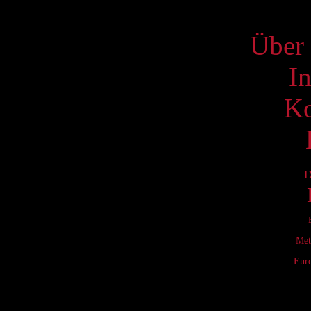
S
Über 
I
Ko
D
Met
Eur