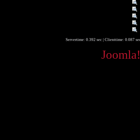
Quelle :
Räumlicher Bezug :
Räumlicher Bezug :
Zeitlicher Bezug :
Datenlieferant :
Servertime: 0.392 sec | Clienttime:
0.087 se
Powered by
Joomla