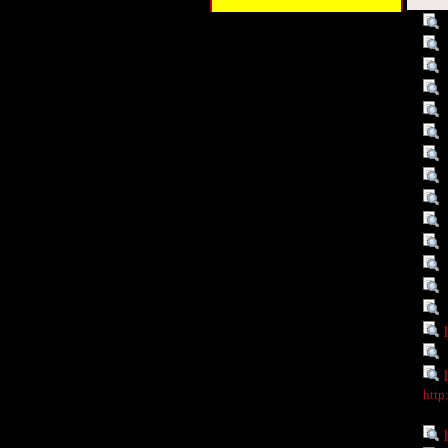
Titel :
Schlagwort :
Schlagwort :
Schlagwort :
Schlagwort :
Schlagwort :
Schlagwort :
Schlagwort :
Schlagwort :
Verleger :
Beitragender :
Objekttyp :
Objekttyp :
Objekttyp :
Identifikationsnummer :
Ist Teil von :
Digitales Objekt - Webseite :
Digitales Objekt - Thumbnail
http
:
Rechte :