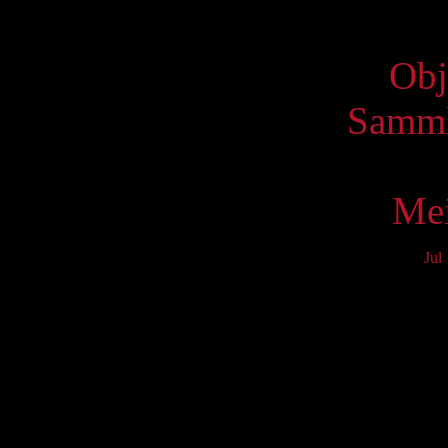
Virtue
Obj
Samml
Mei
Jul
Mo
3
10
17
24
31