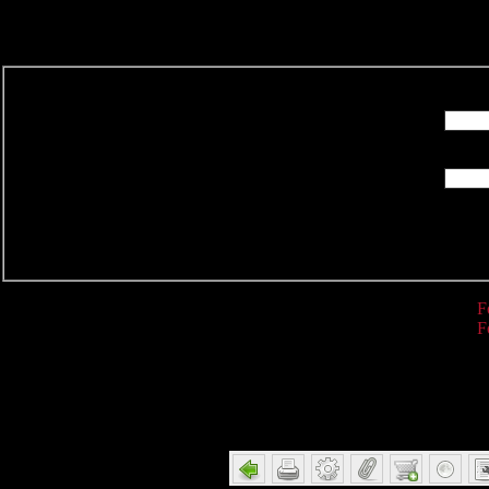
R
F
F
Detail