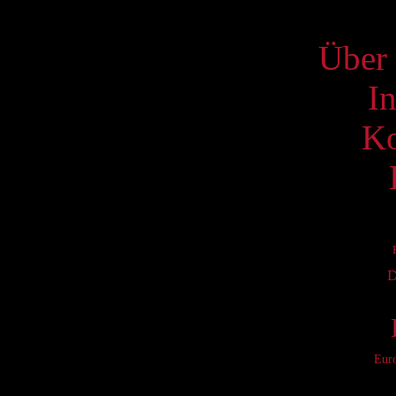
S
Über 
I
Ko
D
Eur