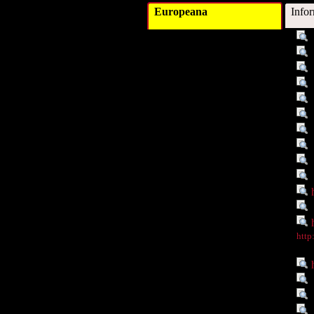
Europeana
Info
Titel :
Schlagwort :
Schlagwort :
Schlagwort :
Schlagwort :
Verleger :
Beitragender :
Objekttyp :
Objekttyp :
Objekttyp :
Identifikationsnummer :
Ist Teil von :
Digitales Objekt - Webseite :
Digitales Objekt - Thumbnail
http
:
Rechte :
Quelle :
Räumlicher Bezug :
Räumlicher Bezug :