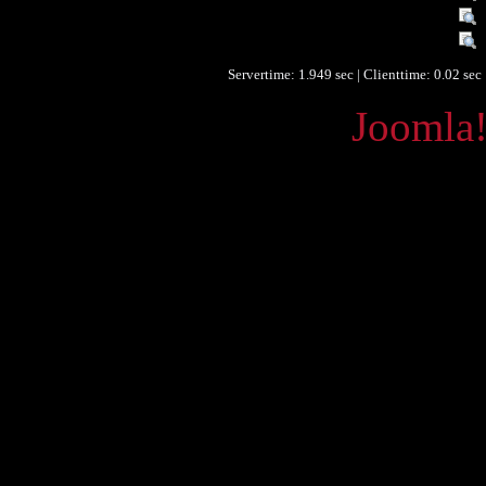
Zeitlicher Bezug :
Datenlieferant :
Servertime: 1.949 sec | Clienttime:
0.02 sec
Powered by
Joomla