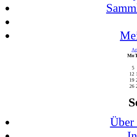
Samml
Mei
Ap
Mo
5
12
19
26
S
Über 
I