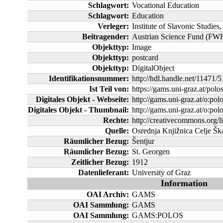
Schlagwort:
Vocational Education
Schlagwort:
Education
Verleger:
Institute of Slavonic Studies
Beitragender:
Austrian Science Fund (FWF
Objekttyp:
Image
Objekttyp:
postcard
Objekttyp:
DigitalObject
Identifikationsnummer:
http://hdl.handle.net/11471/
Ist Teil von:
https://gams.uni-graz.at/polo
Digitales Objekt - Webseite:
http://gams.uni-graz.at/o:pol
Digitales Objekt - Thumbnail:
http://gams.uni-graz.at/o:p
Rechte:
http://creativecommons.org/li
Quelle:
Osrednja Knjižnica Celje Škat
Räumlicher Bezug:
Šentjur
Räumlicher Bezug:
St. Georgen
Zeitlicher Bezug:
1912
Datenlieferant:
University of Graz
Information
OAI Archiv:
GAMS
OAI Sammlung:
GAMS
OAI Sammlung:
GAMS:POLOS