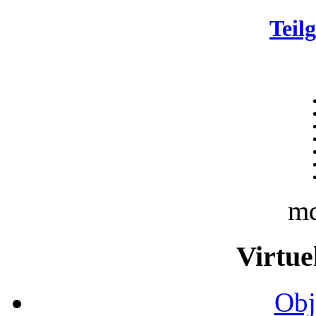
Teil
m
Virtue
Obj