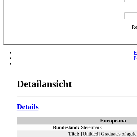
R
F
F
Detailansicht
Details
Europeana
Bundesland:
Steiermark
Titel:
[Untitled] Graduates of agricu