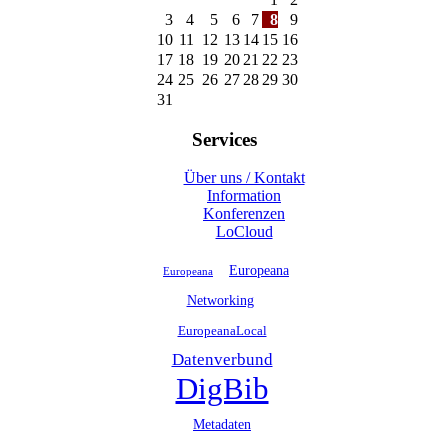
3
4
5
6
7
8
9
10
11
12
13
14
15
16
17
18
19
20
21
22
23
24
25
26
27
28
29
30
31
Services
Über uns / Kontakt
Information
Konferenzen
LoCloud
Europeana
Europeana
Networking
EuropeanaLocal
Datenverbund
DigBib
Metadaten