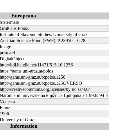
Europeana
Steiermark
Gruß aus Franz.
Institute of Slavonic Studies, University of Graz
Austrian Science Fund (FWF): P 28950 – G28
Image
postcard
DigitalObject
http://hdl.handle.net/11471/515.10.1256
https://gams.uni-graz.at/polos
http://gams.uni-graz.at/o:polos.1256
http://gams.uni-graz.at/o:polos.1256/VERSO
http://creativecommons.org/licenses/by-nc-sa/4.0/
Narodna in univerzitetna knjižnica Ljubljana ad1990/594-4
Vransko
Franz
1906
University of Graz
Information