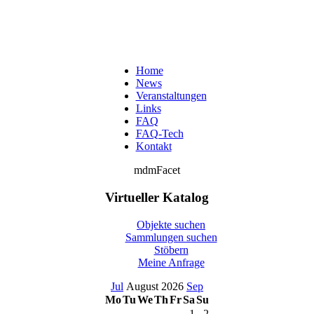
Home
News
Veranstaltungen
Links
FAQ
FAQ-Tech
Kontakt
mdmFacet
Virtueller Katalog
Objekte suchen
Sammlungen suchen
Stöbern
Meine Anfrage
Jul
August 2026
Sep
Mo
Tu
We
Th
Fr
Sa
Su
1
2