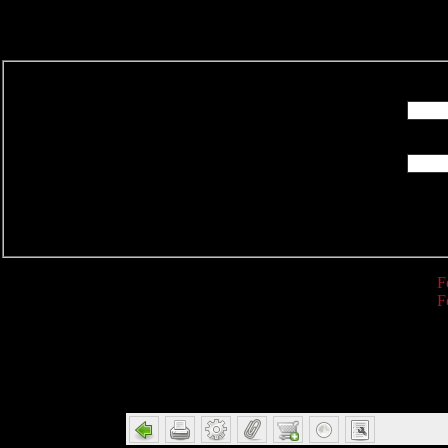
R
F
F
Detail