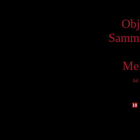
Virtue
Obj
Samml
Mei
Jul
Mo
3
10
17
24
31