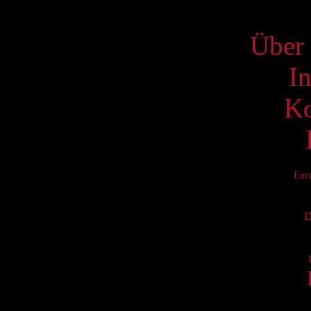
S
Über 
I
Ko
Eur
D