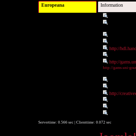
Europeana
Information
Titel :
Claudius II. 
Verleger :
Institute of A
University of Gr
Objekttyp :
Image
Objekttyp :
DigitalObject
Identifikationsnummer :
http://hdl.ha
Ist Teil von :
http://gams.un
Digitales Objekt - Webseite :
http://gams.u
Digitales Objekt - Thumbnail
http://gams.uni-gr
:
Verbundene Objekte :
Onlineportal
Rechte :
Resource lic
Rechte :
http://creati
Räumlicher Bezug :
Rom;Rom: Kai
Zeitlicher Bezug :
268 - 270
Datenlieferant :
University of
Servertime: 0.566 sec | Clienttime:
0.072 sec