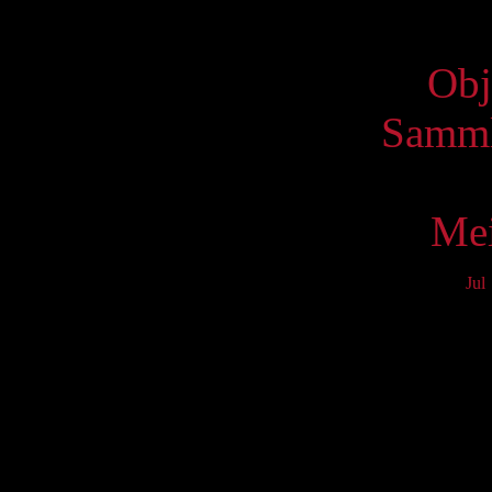
Virtue
Obj
Samml
Mei
Jul
Mo
3
10
17
24
31