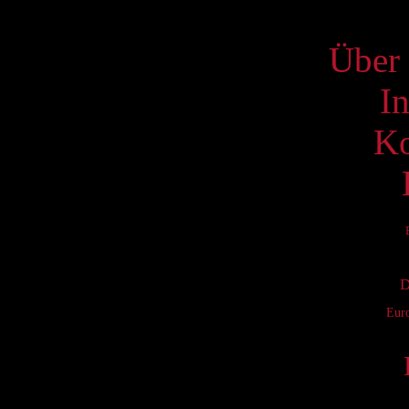
S
Über 
I
Ko
D
Eur