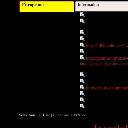
Europeana
Information
Titel :
Claudius II. (Gothicus
Verleger :
Institute of Ancient His
University of Graz
Objekttyp :
Image
Objekttyp :
DigitalObject
Identifikationsnummer :
http://hdl.handle.net/
Ist Teil von :
http://gams.uni-graz.at
Digitales Objekt - Webseite :
http://gams.uni-graz.at
Digitales Objekt - Thumbnail
http://gams.uni-graz.at/o:nu
:
Verbundene Objekte :
Onlineportal Alte Ges
Rechte :
Resource licensed un
Rechte :
http://creativecommons.
Räumlicher Bezug :
Rom;Rom: Kaiserzeit
Zeitlicher Bezug :
268 - 270
Datenlieferant :
University of Graz
Servertime: 0.31 sec | Clienttime:
0.069 sec