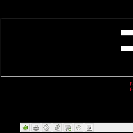
R
F
F
Detail