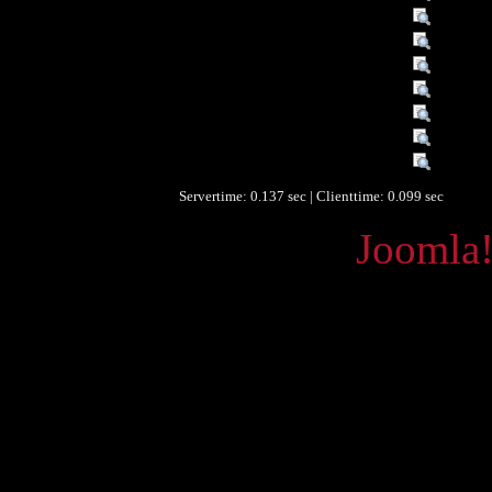
Räumlicher Bezug :
Steierm
Zeitlicher Bezug :
1893-1
Zeitlicher Bezug :
1890-1
Zeitlicher Bezug :
1420
Zeitlicher Bezug :
1690
Zeitlicher Bezug :
1786
Datenlieferant :
Faculty 
Servertime: 0.137 sec | Clienttime:
0.099 sec
Powered by
Joomla