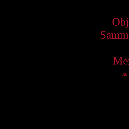
Virtue
Obj
Samml
Mei
Jul
Mo
3
10
17
24
31