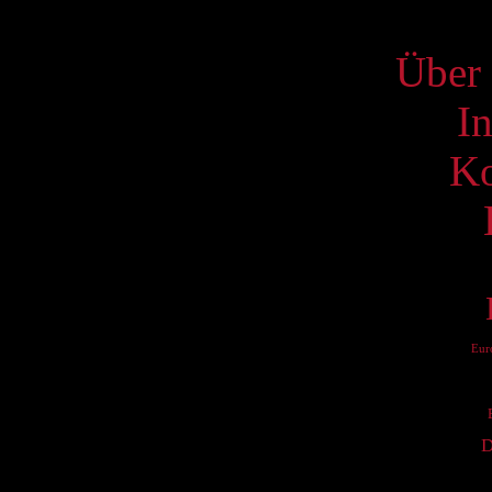
S
Über 
I
Ko
Eur
D