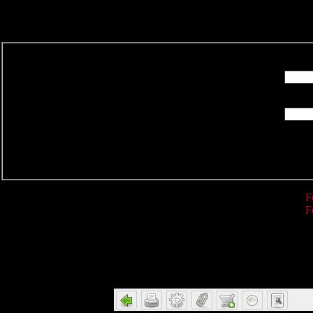
R
F
F
Detail