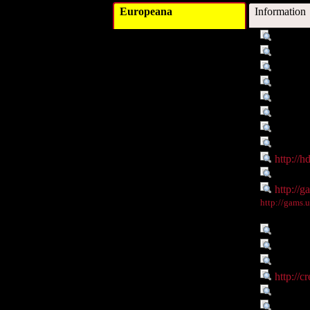
Europeana
Information
Titel :
Hochalt
Schlagwort :
Archite
Schlagwort :
Skulptu
Verleger :
Departme
Beitragender :
Gunther
Beitragender :
Elisabe
Objekttyp :
Image
Objekttyp :
Digital
Identifikationsnummer :
http://h
Ist Teil von :
http://g
Digitales Objekt - Webseite :
http://g
Digitales Objekt - Thumbnail
http://gams.
:
Sprache :
de
Verbundene Objekte :
GINKO -
Rechte :
Resourc
Rechte :
http://c
Räumlicher Bezug :
Österre
Räumlicher Bezug :
Frauenb