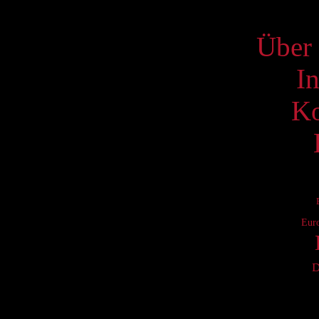
S
Über 
I
Ko
Eur
D