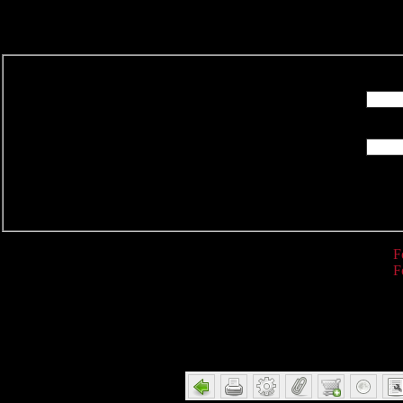
R
F
F
Detail