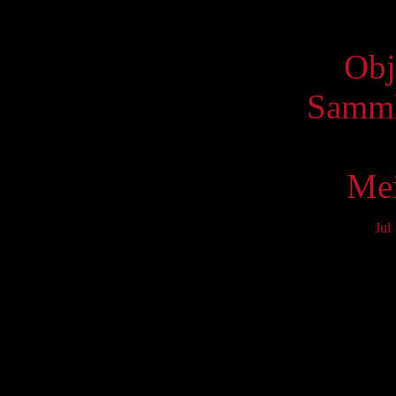
Virtue
Obj
Samml
Mei
Jul
Mo
3
10
17
24
31