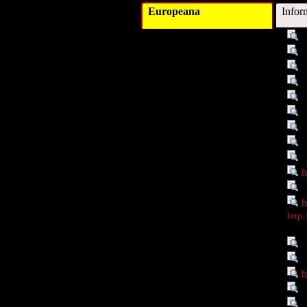
Europeana
Infor
Titel :
O
Schlagwort :
M
Schlagwort :
S
Schlagwort :
S
Beschreibung :
H
Verleger :
Beitragender :
F
Objekttyp :
I
Objekttyp :
D
Identifikationsnummer :
h
Ist Teil von :
h
Digitales Objekt - Webseite :
h
Digitales Objekt - Thumbnail
http
:
Verbundene Objekte :
P
Rechte :
R
Rechte :
h
Zeitlicher Bezug :
1
Datenlieferant :
U