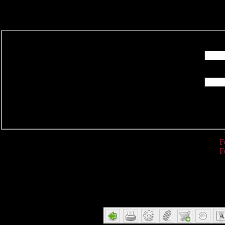
R
F
F
Detail