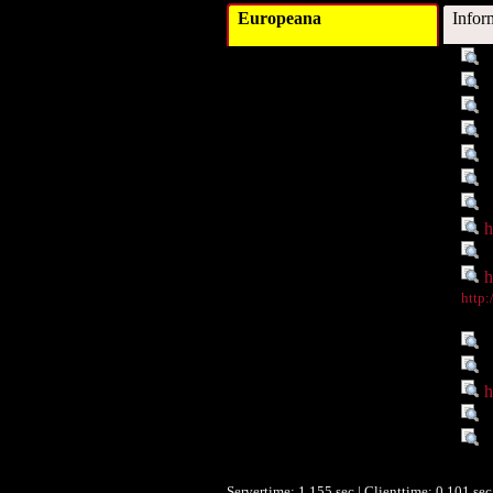
Europeana
Infor
Titel :
G
Schlagwort :
A
Beschreibung :
H
Verleger :
Beitragender :
F
Objekttyp :
I
Objekttyp :
D
Identifikationsnummer :
h
Ist Teil von :
h
Digitales Objekt - Webseite :
h
Digitales Objekt - Thumbnail
http
:
Verbundene Objekte :
P
Rechte :
R
Rechte :
h
Zeitlicher Bezug :
1
Datenlieferant :
U
Gra
Servertime: 1.155 sec | Clienttime:
0.101 sec