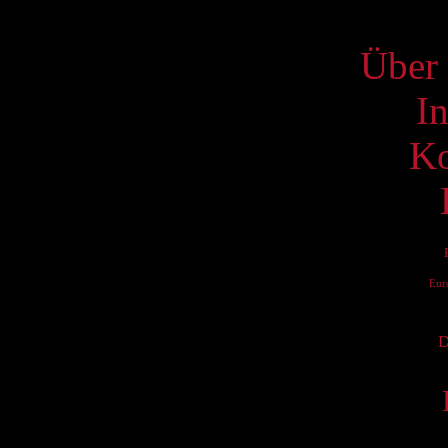
S
Über 
I
Ko
Eur
D