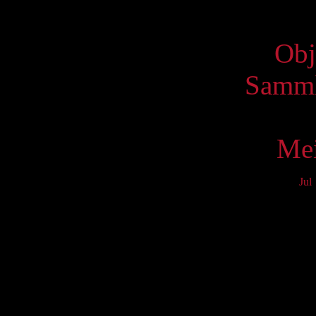
Virtue
Obj
Samml
Mei
Jul
Mo
3
10
17
24
31