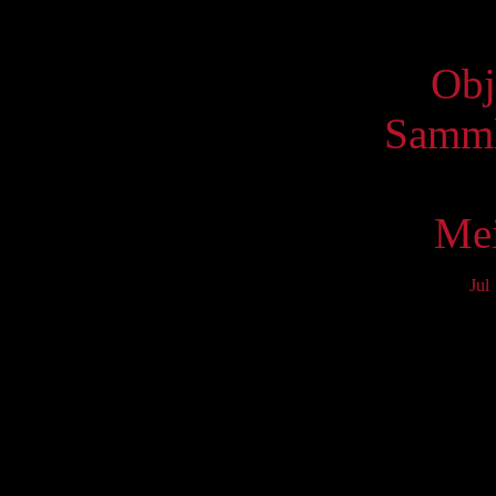
Virtue
Obj
Samml
Mei
Jul
Mo
3
10
17
24
31