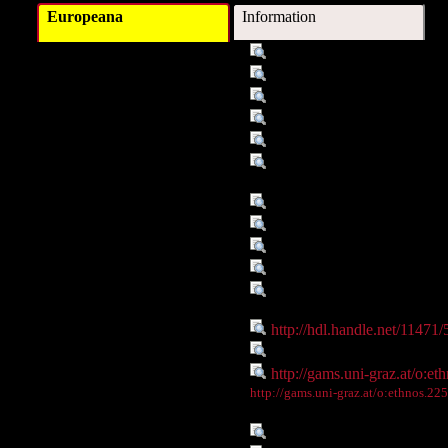
Europeana
Information
Titel :
Apoll. Rhod. 3,1093-1095:
Autor/Ersteller :
Apollonios Rhodios
Schlagwort :
Siedlungsgeschichte
Schlagwort :
eponymer Heros Minyas
Schlagwort :
Minyer
Verleger :
Institute of Ancient History 
University of Graz
Datum :
3. Jh.v.Chr.
Datum :
9
Objekttyp :
Text
Objekttyp :
DigitalObject
Zeitlicher/Räumlicher Bezug
Orchomenos
:
Identifikationsnummer :
http://hdl.handle.net/11471
Ist Teil von :
http://gams.uni-graz.at/ethn
Digitales Objekt - Webseite :
http://gams.uni-graz.at/o:et
Digitales Objekt - Thumbnail
http://gams.uni-graz.at/o:ethnos.22
:
Sprache :
deu