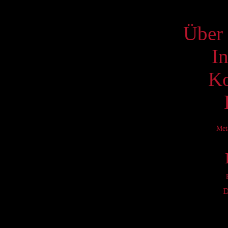
S
Über 
I
Ko
Met
D