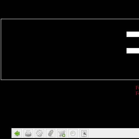
R
F
F
Detail