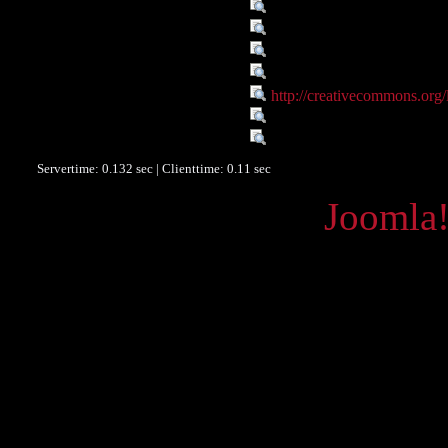
Sprache :
eng
Sprache :
grc
Verbundene Objekte :
Onlineportal Alte Geschich
Rechte :
Resource licensed under 
Rechte :
http://creativecommons.org/l
Quelle :
H. Fraenkel, Apollonii Rhod
Datenlieferant :
University of Graz
Servertime: 0.132 sec | Clienttime:
0.11 sec
Powered by
Joomla