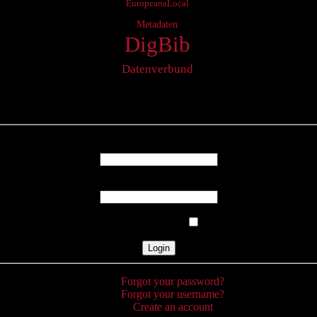
EuropeanaLocal
Metadaten
DigBib
Datenverbund
Login
Username
Password
Remember Me
Forgot your password?
Forgot your username?
Create an account