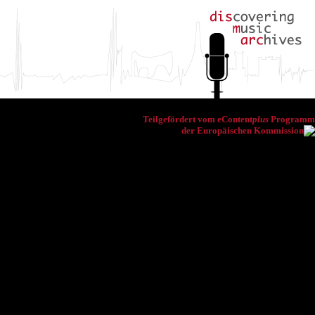
Teilgefördert vom eContent
plus
Programm
der Europäischen Kommission