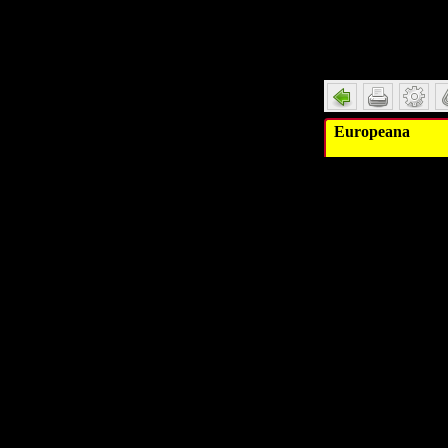
Detail
Europeana
Bes
Be
Identifikati
I
Digitales Objekt 
Digitales Objekt