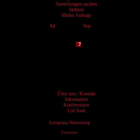
Sammlungen suchen
Stöbern
Meine Anfrage
Jul
August 2026
Sep
Mo
Tu
We
Th
Fr
Sa
Su
1
2
3
4
5
6
7
8
9
10
11
12
13
14
15
16
17
18
19
20
21
22
23
24
25
26
27
28
29
30
31
Services
Über uns / Kontakt
Information
Konferenzen
LoCloud
Europeana Networking
Europeana