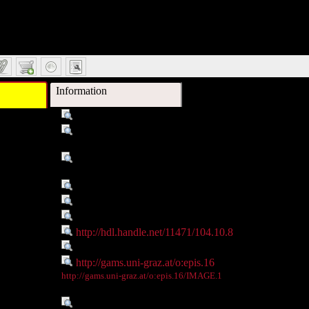
Information
Titel :
Bischof Rudmar, Seckau
chreibung :
Die Siegel der Erzbischöfe und Bischöfe von Salzbu
Seckau, und Lavant.
Verleger :
Institute of Church History and Contemporary
Church History
itragender :
Rudolf Höfer
Objekttyp :
Image
Objekttyp :
DigitalObject
onsnummer :
http://hdl.handle.net/11471/104.10.8
st Teil von :
http://gams.uni-graz.at/epis
- Webseite :
http://gams.uni-graz.at/o:epis.16
 - Thumbnail
http://gams.uni-graz.at/o:epis.16/IMAGE.1
:
Sprache :
de