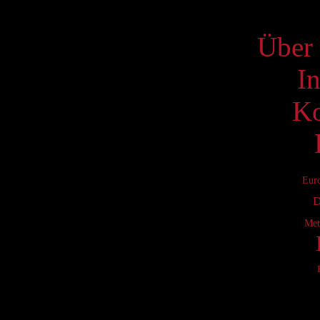
S
Über 
I
Ko
Eur
D
Met