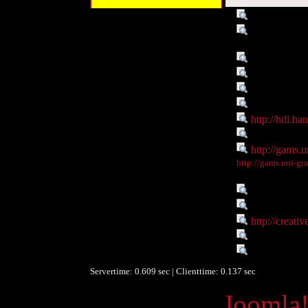
Titel :
Bischof Hein
Verleger :
Institute of
Graz
Beitragender :
Austrian Sci
Datum :
1173-05-27
Objekttyp :
Image
Objekttyp :
DigitalObjec
Identifikationsnummer :
http://hdl.ha
Ist Teil von :
http://gams.u
Digitales Objekt - Webseite :
http://gams.u
Digitales Objekt - Thumbnail
http://gams.uni-gr
:
Verbundene Objekte :
Siegel der S
Rechte :
Resource li
Rechte :
http://creati
Räumlicher Bezug :
Gurk
Datenlieferant :
University o
Servertime: 0.609 sec | Clienttime:
0.137 sec
Powered by
Joomla