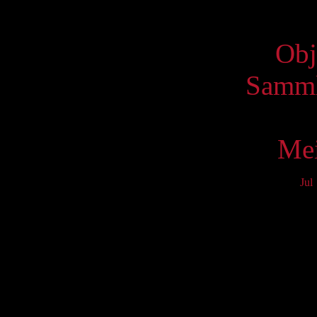
Virtue
Obj
Samml
Mei
Jul
Mo
3
10
17
24
31