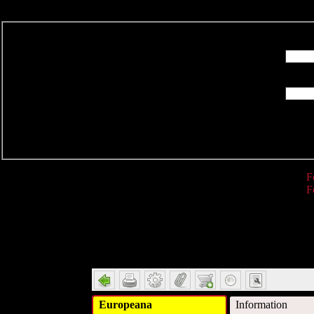
R
F
F
Detail
Europeana
Information