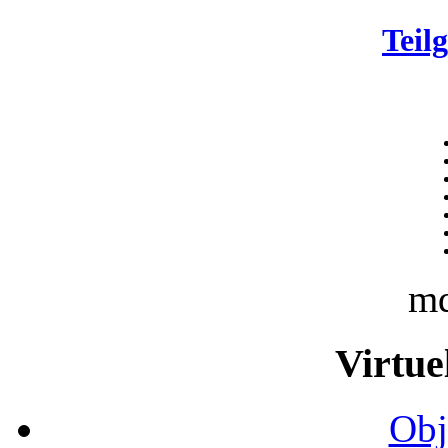
Teil
m
Virtue
Obj