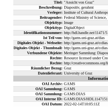
Titel:
"Ansicht von Graz"
Beschreibung:
Diapositiv, gerahmt
Verleger:
Institute of Cultural Anthro
Beitragender:
Federal Ministry of Science
Objekttyp:
Image
Objekttyp:
DigitalObject
Identifikationsnummer:
http://hdl.handle.net/11471/
Ist Teil von:
http://gams.uni-graz.at/dias
Digitales Objekt - Webseite:
http://gams.uni-graz.at/o:dia
Digitales Objekt - Thumbnail:
http://gams.uni-graz.at/o:d
Verbundene Objekte:
Meringer Sammlung: Diaposi
Rechte:
Resource licensed under C
Rechte:
http://creativecommons.org/li
Räumlicher Bezug:
Graz
Datenlieferant:
University of Graz
Informati
OAI Archiv:
GAMS
OAI Sammlung:
GAMS
OAI Sammlung:
GAMS:DIAS
OAI Interne ID:
GAMS:DIAS/HDL1147151
OAI Datum:
2022-02-14T10:05:11Z