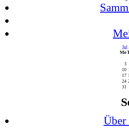
Samml
Mei
Jul
Mo
3
10
17
24
31
S
Über 